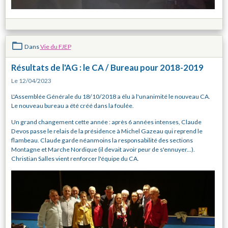
Dans
Vie du FJEP
Résultats de l'AG : le CA / Bureau pour 2018-2019
Le 12/04/2023
L'Assemblée Générale du 18/10/2018 a élu à l'unanimité le nouveau CA.
Le nouveau bureau a été créé dans la foulée.
Un grand changement cette année : après 6 années intenses, Claude
Devos passe le relais de la présidence à Michel Gazeau qui reprend le
flambeau. Claude garde néanmoins la responsabilité des sections
Montagne et Marche Nordique (il devait avoir peur de s'ennuyer...).
Christian Salles vient renforcer l'équipe du CA.