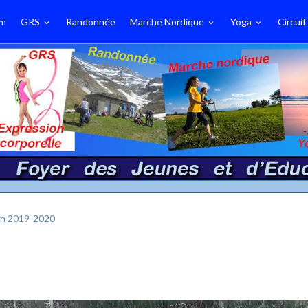
m
GRS
Randonnée
Marche Nordique
Yoga
Circuit
on 2019-2020