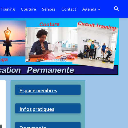
 Training
Couture
Séniors
Contact
Agenda
Espace membres
Infos pratiques
Documents